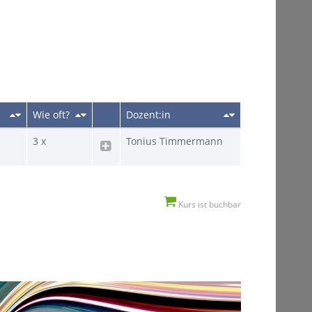
Wie oft?
Dozent:in
3 x
Tonius Timmermann
Kurs ist buchbar