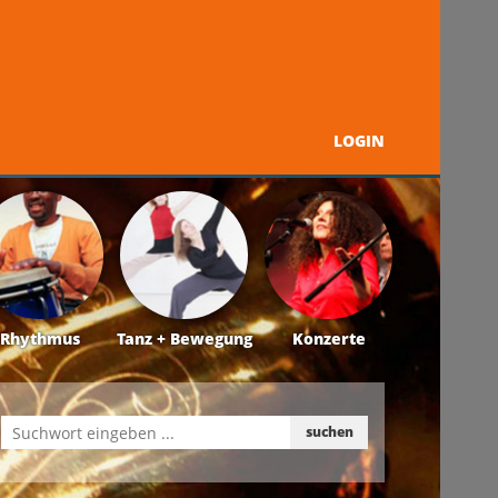
LOGIN
Programm
Über uns
Kontakt + Service
Rhythmus
Tanz + Bewegung
Konzerte
suchen