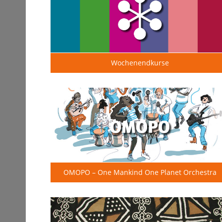
Wochenendkurse
OMOPO – One Mankind One Planet Orchestra