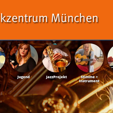
Jugend
JazzProjekt
Stimme +
Instrument