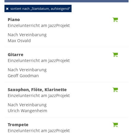
Toggle
sortiert nach „Startdatum, aufsteigend“
naviga
Piano
Einzelunterricht am JazzProjekt
Nach Vereinbarung
Max Osvald
Gitarre
Einzelunterricht am JazzProjekt
Nach Vereinbarung
Geoff Goodman
Saxophon, Flöte, Klarinette
Einzelunterricht am JazzProjekt
Nach Vereinbarung
Ulrich Wangenheim
Trompete
Einzelunterricht am JazzProjekt