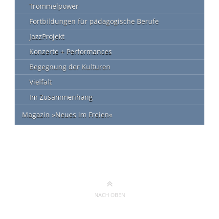
Trommelpower
Fortbildungen für pädagogische Berufe
JazzProjekt
Konzerte + Performances
Begegnung der Kulturen
Vielfalt
Im Zusammenhang
Magazin »Neues im Freien«
NACH OBEN