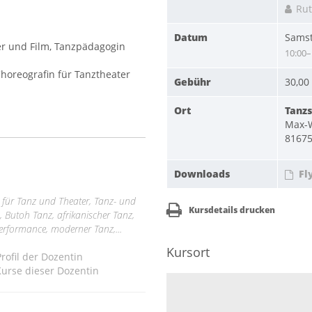
Rut
Datum
Samst
ter und Film, Tanzpädagogin
10:00–
Choreografin für Tanztheater
Gebühr
30,00
Ort
Tanzs
Max-W
8167
Downloads
Fl
 für Tanz und Theater, Tanz- und
Kursdetails drucken
Butoh Tanz, afrikanischer Tanz,
erformance, moderner Tanz,...
Kursort
ofil der Dozentin
urse dieser Dozentin