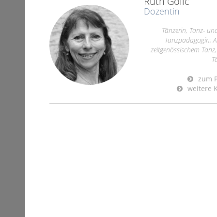
Ruth Golic
Dozentin
Tänzerin, Tanz- u
Tanzpädagogin; Au
zeitgenössischem Tanz
Tä
zum Pr
weitere K