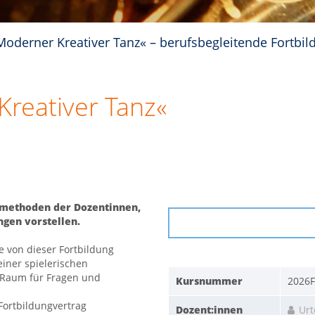
Moderner Kreativer Tanz« – berufsbegleitende Fortbi
reativer Tanz«
hrmethoden der Dozentinnen,
gen vorstellen.
ie von dieser Fortbildung
einer spielerischen
d Raum für Fragen und
Kursnummer
2026
 Fortbildungvertrag
Dozent:innen
Urt