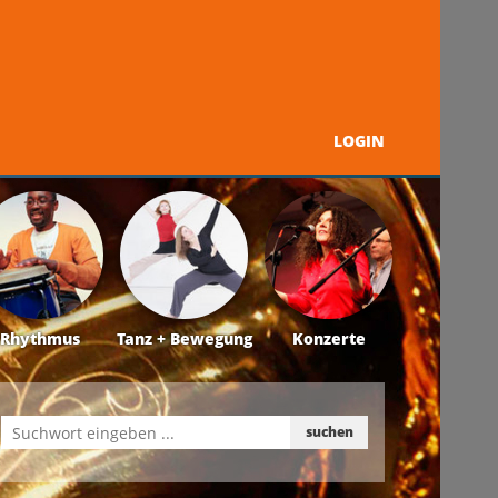
LOGIN
Programm
Über uns
Kontakt + Service
Rhythmus
Tanz + Bewegung
Konzerte
suchen