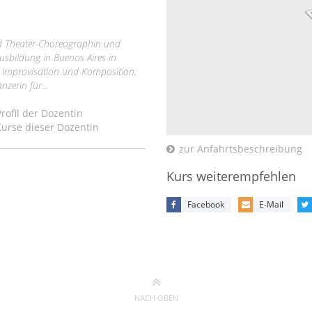
nd Theater-Choreographin und
sbildung in Buenos Aires in
, Improvisation und Komposition;
nzerin für...
ofil der Dozentin
urse dieser Dozentin
zur Anfahrtsbeschreibung
Kurs weiterempfehlen
Facebook
E-Mail
NACH OBEN