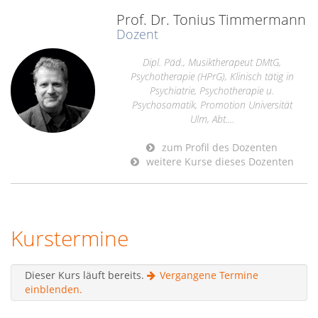
Prof. Dr. Tonius Timmermann
Dozent
Dipl. Päd., Musiktherapeut DMtG,
Psychotherapie (HPrG), Klinisch tätig in
Psychiatrie, Psychotherapie u.
Psychosomatik, Promotion Universität
Ulm, Abt....
zum Profil des Dozenten
weitere Kurse dieses Dozenten
Kurstermine
Dieser Kurs läuft bereits.
Vergangene Termine
einblenden.