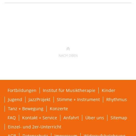
NACH OBEN
Fortbildungen
Institut für Musiktherapie
Kinder
Jugend
JazzProjekt
Stimme + Instrument
Rhythmus
Tanz + Bewegung
Konzerte
FAQ
Kontakt + Service
Anfahrt
Über uns
Sitemap
Einzel- und 2er-Unterricht
AGB
Datenschutz
Impressum
Widerrufsbelehrung