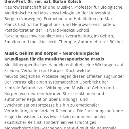
Univ.-Prof. Dr. rer. nat. Stefan Kölsch
Neurowissenschaftler und Musiker, Professor für Biologische,
Medizinische und Musikpsychologie an der Universität
Bergen (Norwegen). Promotion und Habilitation am Max-
Planck-Institut für Kognitions- und Neurowissenschaften,
Postdoktorat an der Harvard Medical School.
Forschungsschwerpunkte: Musikverarbeitung im Gehirn,
Emotion und musikbasierte Therapie, Autor mehrerer Bücher.
Musik, Gehirn und Körper – Neurobiologische
Grundlagen für die musiktherapeutische Praxis
Musiktherapeutisches Handeln entfaltet seine Wirkungen auf
Erleben, Verhalten und Körper. Doch welche
neurobiologischen Prozesse liegen diesen Effekten zugrunde?
Der Vortrag gibt einen systematischen Überblick über
zentrale Befunde zur Wirkung von Musik auf Gehirn und
Körper: von neuroendokrinen Stressreaktionen und
autonomer Regulation über Bindungs- und
Synchronisationsprozesse bis hin zu emotionaler
Verarbeitung und sozialer Resonanz. Die Forschungsbefunde
zeigen konsistent, dass Musik kein eindimensionaler
akustischer Reiz ist, sondern ein vielschichtiges
biopsychosoziales Geschehen, das auf multiple neuronale