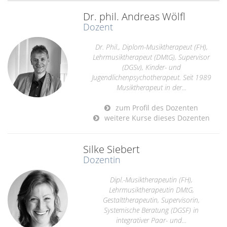
Dr. phil. Andreas Wölfl
Dozent
Dr. Phil., Diplom-Musiktherapeut (FH),
Lehrmusiktherapeut (DMtG), Supervisor
(DGSv), Kinder- und
Jugendlichenpsychotherapeut. Seit 1989
Musiktherapeut in der...
zum Profil des Dozenten
weitere Kurse dieses Dozenten
Silke Siebert
Dozentin
Dipl.-Musiktherapeutin (FH),
Lehrmusiktherapeutin DMtG,
Gestalttherapeutin, Supervisorin,
Systemische Beratung (DGSF) in
integrativer Paar- und...