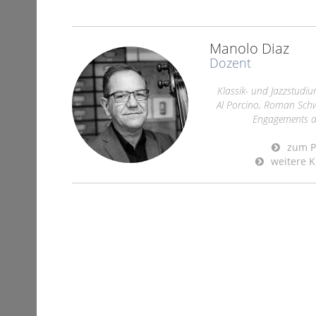
Manolo Diaz
Dozent
Klassik- und Jazzstudiu
Al Porcino, Roman Schwa
Engagements am 
zum Pr
weitere K