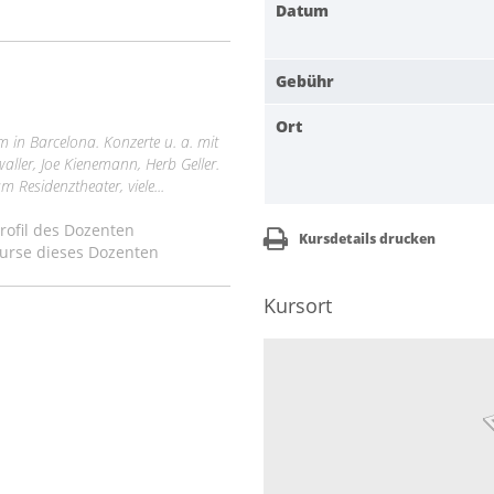
Datum
Gebühr
Ort
m in Barcelona. Konzerte u. a. mit
ller, Joe Kienemann, Herb Geller.
Residenztheater, viele...
ofil des Dozenten
Kursdetails drucken
urse dieses Dozenten
Kursort