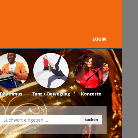
LOGIN
Programm
Über uns
Kontakt + Service
Rhythmus
Tanz + Bewegung
Konzerte
suchen