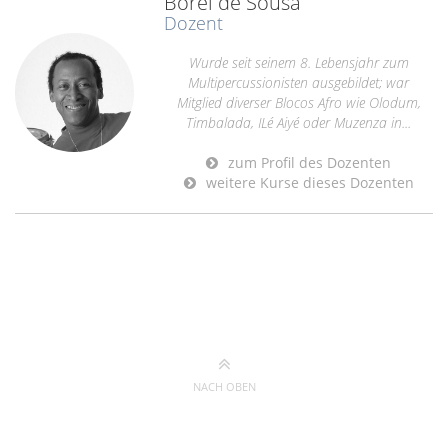
Borel de Sousa
Dozent
Wurde seit seinem 8. Lebensjahr zum
Multipercussionisten ausgebildet; war
Mitglied diverser Blocos Afro wie Olodum,
Timbalada, ILé Aiyé oder Muzenza in...
zum Profil des Dozenten
weitere Kurse dieses Dozenten
NACH OBEN