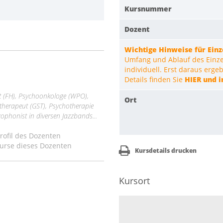
Kursnummer
Dozent
Wichtige Hinweise für Ein
Umfang und Ablauf des Einzel
individuell. Erst daraus erg
Details finden Sie
HIER und i
t (FH), Psychoonkologe (WPO),
Ort
therapeut (GST), Psychotherapie
axophonist in diversen Jazzbands...
ofil des Dozenten
urse dieses Dozenten
Kursdetails drucken
Kursort