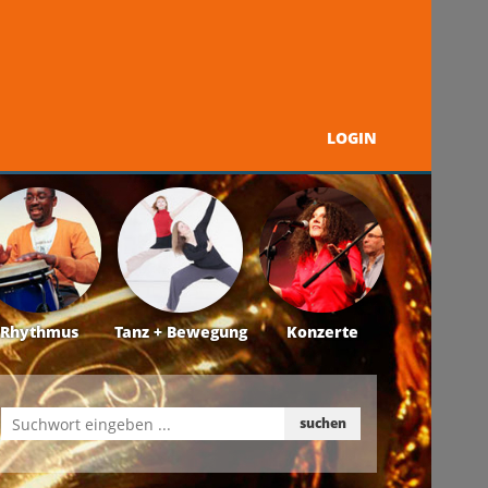
LOGIN
Programm
Über uns
Kontakt + Service
Rhythmus
Tanz + Bewegung
Konzerte
suchen