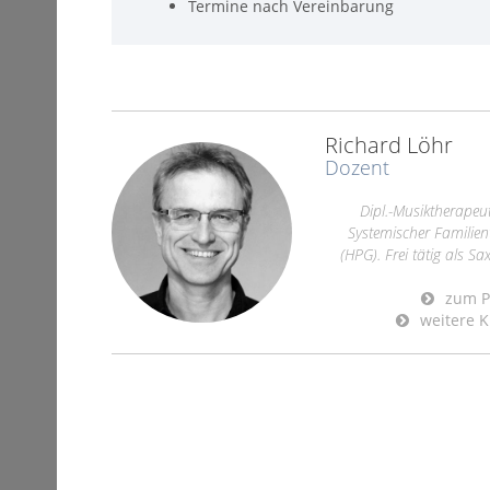
Termine nach Vereinbarung
Richard Löhr
Dozent
Dipl.-Musiktherapeu
Systemischer Familien
(HPG). Frei tätig als S
zum Pr
weitere K