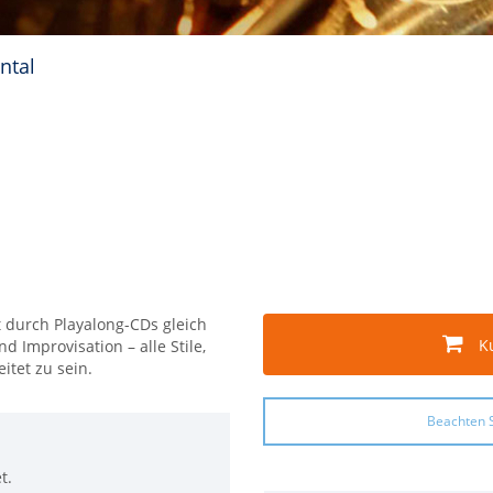
ntal
 durch Playalong-CDs gleich
K
nd Improvisation – alle Stile,
itet zu sein.
Beachten S
t.