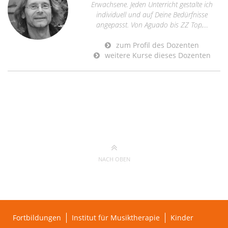
Erwachsene. Jeden Unterricht gestalte ich
individuell und auf Deine Bedürfnisse
angepasst. Von Aguado bis ZZ Top,...
zum Profil des Dozenten
weitere Kurse dieses Dozenten
NACH OBEN
Fortbildungen
Institut für Musiktherapie
Kinder