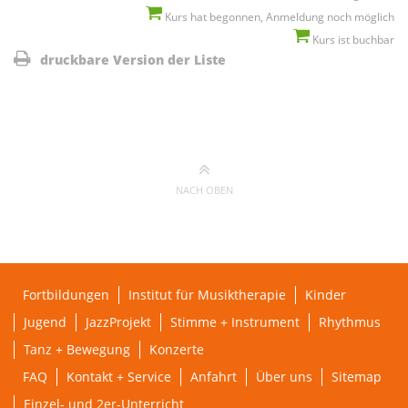
Kurs hat begonnen, Anmeldung noch möglich
Kurs ist buchbar
druckbare Version der Liste
NACH OBEN
Fortbildungen
Institut für Musiktherapie
Kinder
Jugend
JazzProjekt
Stimme + Instrument
Rhythmus
Tanz + Bewegung
Konzerte
FAQ
Kontakt + Service
Anfahrt
Über uns
Sitemap
Einzel- und 2er-Unterricht