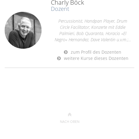
Charly Böck
Dozent
Percussionist, Handpan Player, Drum
Circle Facilitator; Konzerte mit Eddie
Palmieri, Bob Quaranta, Horacio »El
Negro« Hernandez, Dave Valentin u.v.m.;...
zum Profil des Dozenten
weitere Kurse dieses Dozenten
NACH OBEN