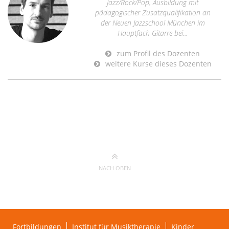
Jazz/Rock/Pop, Ausbildung mit
pädagogischer Zusatzqualifikation an
der Neuen Jazzschool München im
Hauptfach Gitarre bei...
zum Profil des Dozenten
weitere Kurse dieses Dozenten
NACH OBEN
Fortbildungen
Institut für Musiktherapie
Kinder