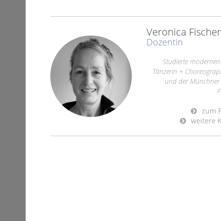
Veronica Fischer
Dozentin
Studierte modernen
Tänzerin + Choreograp
und der Münchner 
F
zum Pr
weitere K