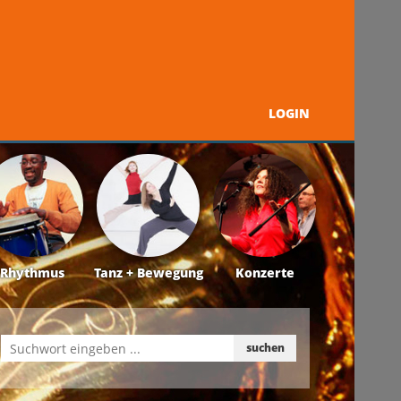
LOGIN
Programm
Über uns
Kontakt + Service
Rhythmus
Tanz + Bewegung
Konzerte
suchen