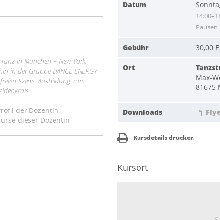
Datum
Sonnta
14:00–1
Pausen 
Gebühr
30,00 
 Tanz in München + New York,
Ort
Tanzst
hin in der Gruppe DANCE ENERGY
Max-We
freien Szene. Ausbildung zum
81675
eldenkrais...
ofil der Dozentin
Downloads
Fly
urse dieser Dozentin
Kursdetails drucken
Kursort