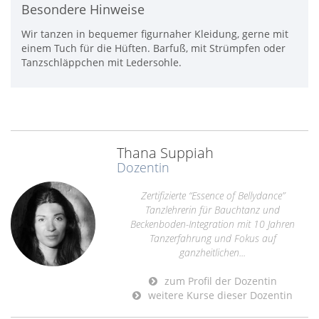
Besondere Hinweise
Wir tanzen in bequemer figurnaher Kleidung, gerne mit
einem Tuch für die Hüften. Barfuß, mit Strümpfen oder
Tanzschläppchen mit Ledersohle.
Thana Suppiah
Dozentin
Zertifizierte “Essence of Bellydance”
Tanzlehrerin für Bauchtanz und
Beckenboden-Integration mit 10 Jahren
Tanzerfahrung und Fokus auf
ganzheitlichen...
zum Profil der Dozentin
weitere Kurse dieser Dozentin