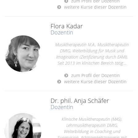
zum Profil der Dozentin
weitere Kurse dieser Dozentin
Flora Kadar
Dozentin
Musiktherapeutin M.A., Musiktherapeutin
DMtG, Weiterbildung für Musik und
Imagination (Zertifizierung durch EAMI).
Seit 2013 im klinischen Bereich tätig:...
zum Profil der Dozentin
weitere Kurse dieser Dozentin
Dr. phil. Anja Schäfer
Dozentin
Klinische Musiktherapeutin (MAS),
Lehrmusiktherapeutin DMtG,
Weiterbildung in Coaching und
Supervision, Achtsamkeitstrainerin mit