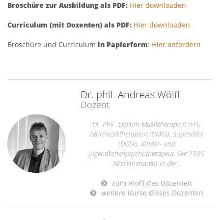
Broschüre zur Ausbildung als PDF:
Hier downloaden
Curriculum (mit Dozenten) als PDF:
Hier downloaden
Broschüre und Curriculum
in Papierform
:
Hier anfordern
Dr. phil. Andreas Wölfl
Dozent
Dr. Phil., Diplom-Musiktherapeut (FH),
Lehrmusiktherapeut (DMtG), Supervisor
(DGSv), Kinder- und
Jugendlichenpsychotherapeut. Seit 1989
Musiktherapeut in der...
zum Profil des Dozenten
weitere Kurse dieses Dozenten