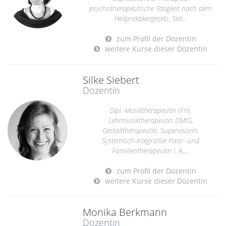
psychotherapeutische Tätigkeit nach dem
Heilpraktikergesetz. Seit...
zum Profil der Dozentin
weitere Kurse dieser Dozentin
Silke Siebert
Dozentin
Dipl.-Musiktherapeutin (FH),
Lehrmusiktherapeutin DMtG,
Gestalttherapeutin, Supervisorin,
Systemisch-Integrative Paar- und
Familientherapeutin i. A.,...
zum Profil der Dozentin
weitere Kurse dieser Dozentin
Monika Berkmann
Dozentin