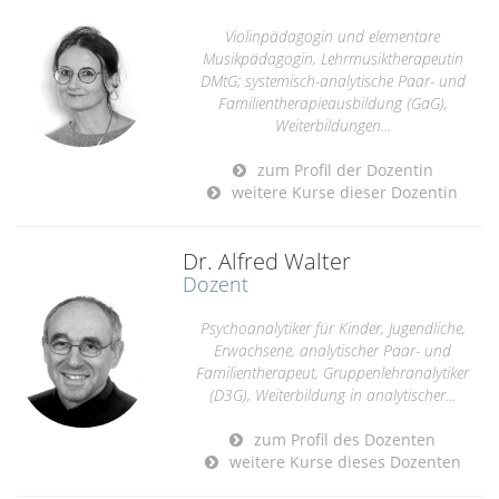
Violinpädagogin und elementare
Musikpädagogin, Lehrmusiktherapeutin
DMtG; systemisch-analytische Paar- und
Familientherapieausbildung (GaG),
Weiterbildungen...
zum Profil der Dozentin
weitere Kurse dieser Dozentin
Dr. Alfred Walter
Dozent
Psychoanalytiker für Kinder, Jugendliche,
Erwachsene, analytischer Paar- und
Familientherapeut, Gruppenlehranalytiker
(D3G), Weiterbildung in analytischer...
zum Profil des Dozenten
weitere Kurse dieses Dozenten