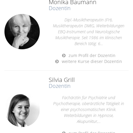
Monika Baumann
Dozentin
Dipl.-Musiktherapeutin (FH),
Musiktherapeutin DMtG, Weiterbildungen
EBQ-Instrument und Neurologische
Musiktherapie. Seit 1986 im klinischen
Bereich tätig: 6...
zum Profil der Dozentin
weitere Kurse dieser Dozentin
Silvia Grill
Dozentin
Fachärztin für Psychiatrie und
Psychotherapie, oberärztliche Tätigkeit in
einer psychosomatischen Klinik.
Weiterbildungen in Hypnose,
Akupunktur,...