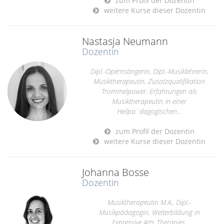
zum Profil der Dozentin
weitere Kurse dieser Dozentin
Nastasja Neumann
Dozentin
Dipl.-Opernsängerin, Dipl.-Musiklehrerin,
Musiktherapeutin, Zusatzqualifikation
Trommelpower. Erfahrungen als
Musiktherapeutin in einer
Heilpa¨dagogischen...
zum Profil der Dozentin
weitere Kurse dieser Dozentin
Johanna Bosse
Dozentin
Musiktherapeutin M.A., Dipl.-
Musikpädagogin, Weiterbildung in
Expressive Arts Therapies,