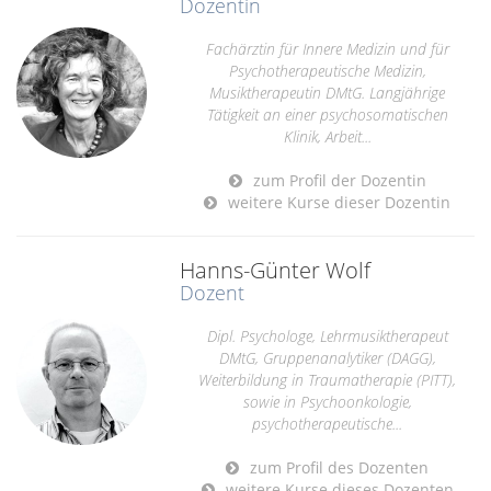
Dozentin
Fachärztin für Innere Medizin und für
Psychotherapeutische Medizin,
Musiktherapeutin DMtG. Langjährige
Tätigkeit an einer psychosomatischen
Klinik, Arbeit...
zum Profil der Dozentin
weitere Kurse dieser Dozentin
Hanns-Günter Wolf
Dozent
Dipl. Psychologe, Lehrmusiktherapeut
DMtG, Gruppenanalytiker (DAGG),
Weiterbildung in Traumatherapie (PITT),
sowie in Psychoonkologie,
psychotherapeutische...
zum Profil des Dozenten
weitere Kurse dieses Dozenten