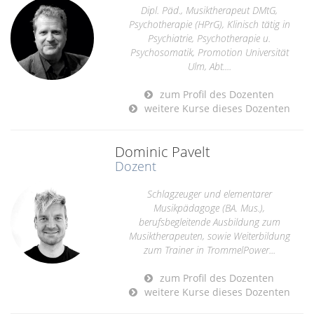
Dipl. Päd., Musiktherapeut DMtG,
Psychotherapie (HPrG), Klinisch tätig in
Psychiatrie, Psychotherapie u.
Psychosomatik, Promotion Universität
Ulm, Abt....
zum Profil des Dozenten
weitere Kurse dieses Dozenten
Dominic Pavelt
Dozent
Schlagzeuger und elementarer
Musikpädagoge (BA. Mus.),
berufsbegleitende Ausbildung zum
Musiktherapeuten, sowie Weiterbildung
zum Trainer in TrommelPower...
zum Profil des Dozenten
weitere Kurse dieses Dozenten