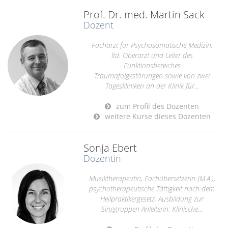
Prof. Dr. med. Martin Sack
Dozent
Facharzt für Psychosomatische Medizin,
ltd. Oberarzt und Leiter des
Funktionsbereiches
Traumafolgestörungen sowie von zwei
Tageskliniken an der Klinik für...
zum Profil des Dozenten
weitere Kurse dieses Dozenten
Sonja Ebert
Dozentin
Musiktherapeutin, Fachübersetzerin (M.A.),
psychotherapeutische Tättigkeit nach dem
Heilpraktikergesetz, Ausbildung zur
Singgruppen-Anleiterin. Klinische...