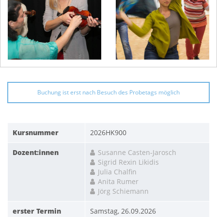
Buchung ist erst nach Besuch des Probetags möglich
Kursnummer
2026HK900
Dozent:innen
Susanne Casten-Jarosch
Sigrid Rexin Likidis
Julia Chalfin
Anita Rumer
Jörg Schiemann
erster Termin
Samstag, 26.09.2026