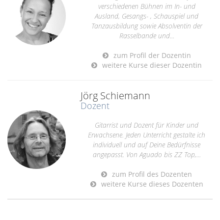
verschiedenen Bühnen im In- und
Ausland, Gesangs- , Schauspiel und
Tanzausbildung sowie Absolventin der
Rasselbande und...
zum Profil der Dozentin
weitere Kurse dieser Dozentin
Jörg Schiemann
Dozent
Gitarrist und Dozent für Kinder und
Erwachsene. Jeden Unterricht gestalte ich
individuell und auf Deine Bedürfnisse
angepasst. Von Aguado bis ZZ Top,...
zum Profil des Dozenten
weitere Kurse dieses Dozenten