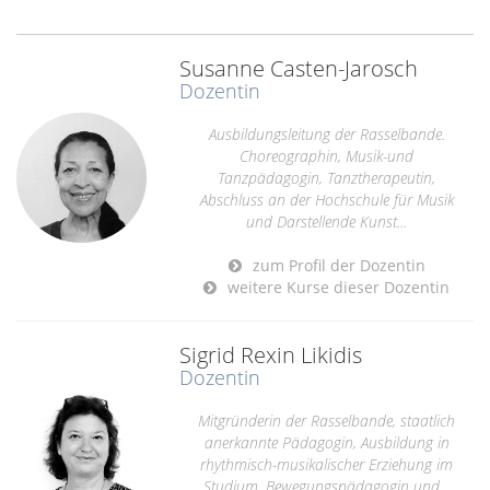
Susanne Casten-Jarosch
Dozentin
Ausbildungsleitung der Rasselbande.
Choreographin, Musik-und
Tanzpädagogin, Tanztherapeutin,
Abschluss an der Hochschule für Musik
und Darstellende Kunst...
zum Profil der Dozentin
weitere Kurse dieser Dozentin
Sigrid Rexin Likidis
Dozentin
Mitgründerin der Rasselbande, staatlich
anerkannte Pädagogin, Ausbildung in
rhythmisch-musikalischer Erziehung im
Studium, Bewegungspädagogin und...