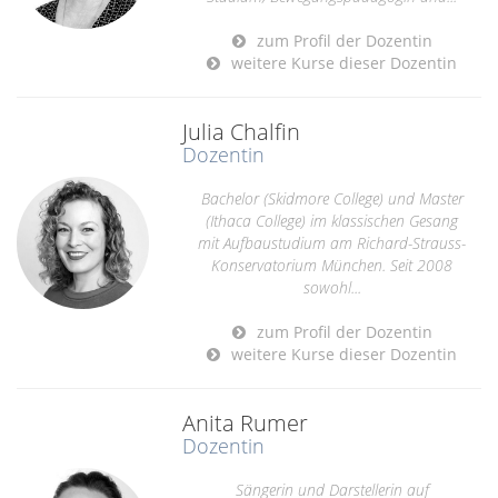
zum Profil der Dozentin
weitere Kurse dieser Dozentin
Julia Chalfin
Dozentin
Bachelor (Skidmore College) und Master
(Ithaca College) im klassischen Gesang
mit Aufbaustudium am Richard-Strauss-
Konservatorium München. Seit 2008
sowohl...
zum Profil der Dozentin
weitere Kurse dieser Dozentin
Anita Rumer
Dozentin
Sängerin und Darstellerin auf