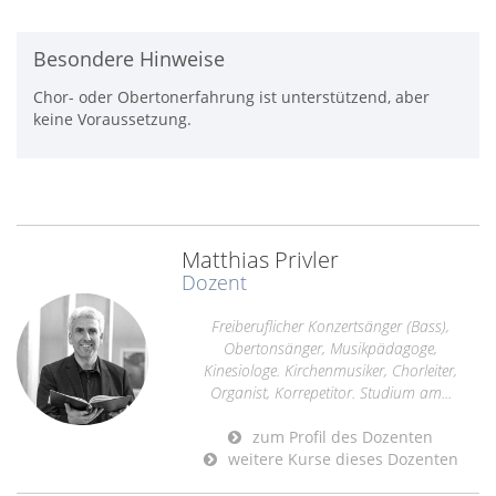
Besondere Hinweise
Chor- oder Obertonerfahrung ist unterstützend, aber
keine Voraussetzung.
Matthias Privler
Dozent
Freiberuflicher Konzertsänger (Bass),
Obertonsänger, Musikpädagoge,
Kinesiologe. Kirchenmusiker, Chorleiter,
Organist, Korrepetitor. Studium am...
zum Profil des Dozenten
weitere Kurse dieses Dozenten