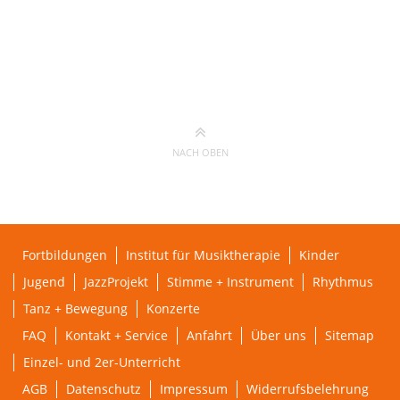
NACH OBEN
Fortbildungen
Institut für Musiktherapie
Kinder
Jugend
JazzProjekt
Stimme + Instrument
Rhythmus
Tanz + Bewegung
Konzerte
FAQ
Kontakt + Service
Anfahrt
Über uns
Sitemap
Einzel- und 2er-Unterricht
AGB
Datenschutz
Impressum
Widerrufsbelehrung