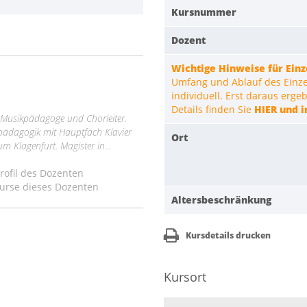
Kursnummer
Dozent
Wichtige Hinweise für Ein
Umfang und Ablauf des Einzel
individuell. Erst daraus erg
Details finden Sie
HIER und i
r, Musikpädagoge und Chorleiter.
lpädagogik mit Hauptfach Klavier
Ort
 Klagenfurt. Magister in...
ofil des Dozenten
urse dieses Dozenten
Altersbeschränkung
Kursdetails drucken
Kursort