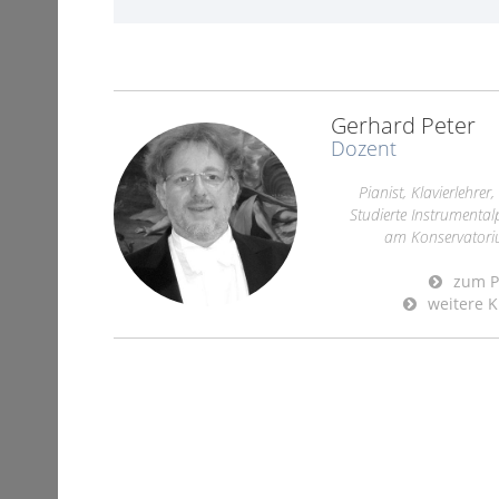
Gerhard Peter
Dozent
Pianist, Klavierlehre
Studierte Instrumenta
am Konservatorium
zum Pr
weitere K