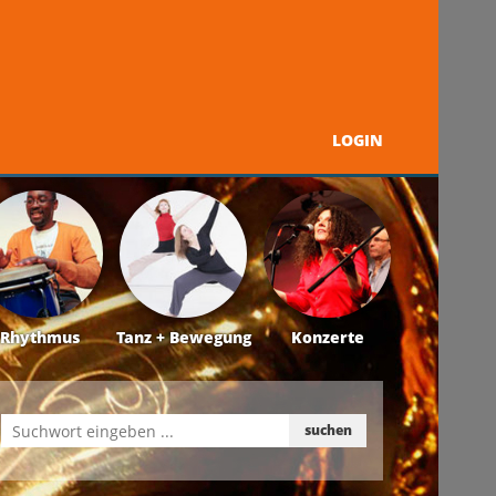
LOGIN
Programm
Über uns
Kontakt + Service
Rhythmus
Tanz + Bewegung
Konzerte
suchen