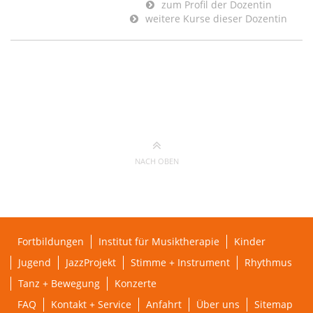
zum Profil der Dozentin
weitere Kurse dieser Dozentin
NACH OBEN
Fortbildungen
Institut für Musiktherapie
Kinder
Jugend
JazzProjekt
Stimme + Instrument
Rhythmus
Tanz + Bewegung
Konzerte
FAQ
Kontakt + Service
Anfahrt
Über uns
Sitemap