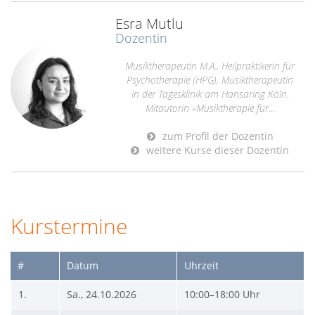
Esra Mutlu
Dozentin
Musiktherapeutin M.A., Heilpraktikerin für
Psychotherapie (HPG), Musiktherapeutin
in der Tagesklinik am Hansaring Köln.
Mitautorin »Musiktherapie für...
zum Profil der Dozentin
weitere Kurse dieser Dozentin
Kurstermine
#
Datum
Uhrzeit
1.
Sa., 24.10.2026
10:00–18:00 Uhr