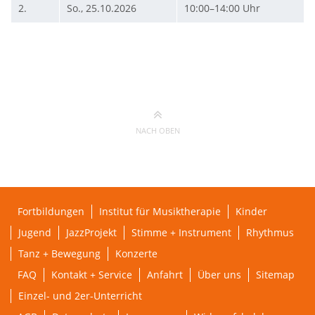
2.
So., 25.10.2026
10:00–14:00 Uhr
NACH OBEN
Fortbildungen
Institut für Musiktherapie
Kinder
Jugend
JazzProjekt
Stimme + Instrument
Rhythmus
Tanz + Bewegung
Konzerte
FAQ
Kontakt + Service
Anfahrt
Über uns
Sitemap
Einzel- und 2er-Unterricht