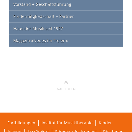
Vorstand + Geschäftsführung
Fördermitgliedschaft + Partner
Haus der Musik seit 1927
Magazin »Neues im Freien«
NACH OBEN
Fortbildungen
Institut für Musiktherapie
Kinder
Jugend
JazzProjekt
Stimme + Instrument
Rhythmus