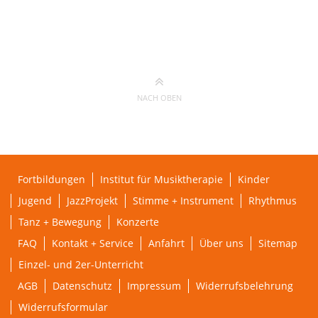
NACH OBEN
Fortbildungen
Institut für Musiktherapie
Kinder
Jugend
JazzProjekt
Stimme + Instrument
Rhythmus
Tanz + Bewegung
Konzerte
FAQ
Kontakt + Service
Anfahrt
Über uns
Sitemap
Einzel- und 2er-Unterricht
AGB
Datenschutz
Impressum
Widerrufsbelehrung
Widerrufsformular