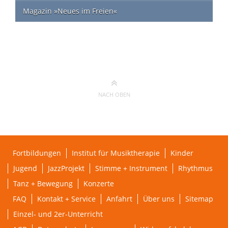
Magazin »Neues im Freien«
NACH OBEN
Fortbildungen
Institut für Musiktherapie
Kinder
Jugend
JazzProjekt
Stimme + Instrument
Rhythmus
Tanz + Bewegung
Konzerte
FAQ
Kontakt + Service
Anfahrt
Über uns
Sitemap
Einzel- und 2er-Unterricht