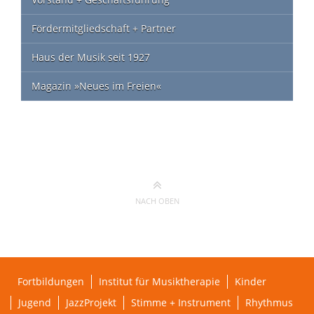
Fördermitgliedschaft + Partner
Haus der Musik seit 1927
Magazin »Neues im Freien«
NACH OBEN
Fortbildungen
Institut für Musiktherapie
Kinder
Jugend
JazzProjekt
Stimme + Instrument
Rhythmus