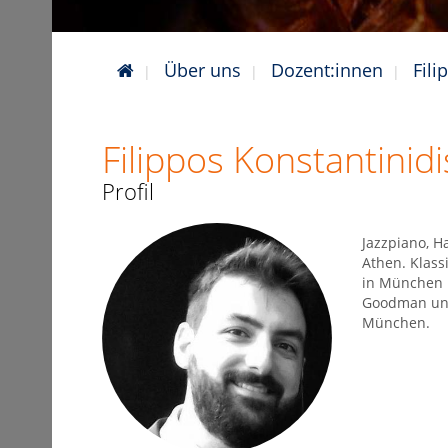
Über uns
Dozent:innen
Fili
Filippos Konstantinidi
Profil
Jazzpiano, H
Athen. Klass
in München 
Goodman und
München.