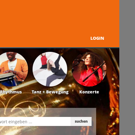
LOGIN
Programm
Über uns
Kontakt + Service
Rhythmus
Tanz + Bewegung
Konzerte
suchen