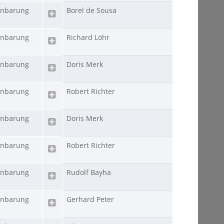
inbarung
Borel de Sousa
inbarung
Richard Löhr
inbarung
Doris Merk
inbarung
Robert Richter
inbarung
Doris Merk
inbarung
Robert Richter
inbarung
Rudolf Bayha
inbarung
Gerhard Peter