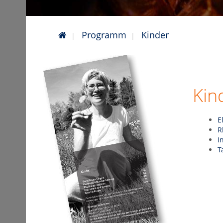
Programm
Kinder
Kin
E
R
I
T