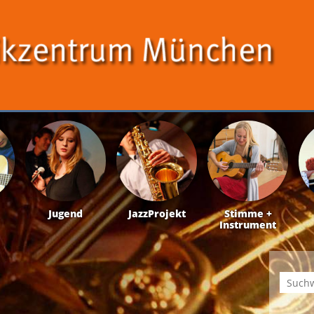
Jugend
JazzProjekt
Stimme +
Instrument