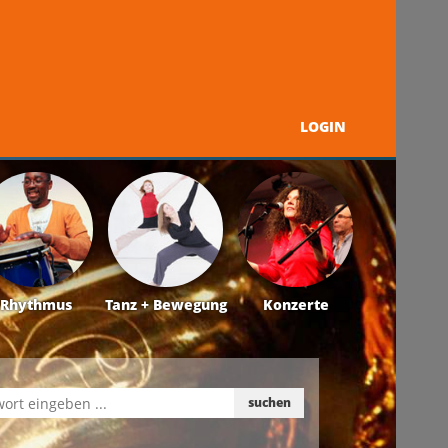
LOGIN
Programm
Über uns
Kontakt + Service
Rhythmus
Tanz + Bewegung
Konzerte
suchen