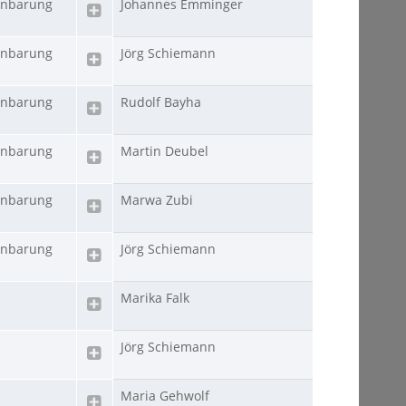
inbarung
Johannes Emminger
inbarung
Jörg Schiemann
inbarung
Rudolf Bayha
inbarung
Martin Deubel
inbarung
Marwa Zubi
inbarung
Jörg Schiemann
Marika Falk
Jörg Schiemann
Maria Gehwolf