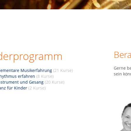
Ber
derprogramm
Gerne be
lementare Musikerfahrung
(21 Kurse)
sein kön
hythmus erfahren
(8 Kurse)
nstrument und Gesang
(20 Kurse)
anz für Kinder
(2 Kurse)