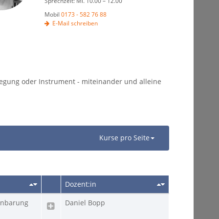
Sprechzeit: Mi. 10.00 – 12.00
Mobil
0173 - 582 76 88
E-Mail schreiben
egung oder Instrument - miteinander und alleine
Kurse pro Seite
Dozent:in
inbarung
Daniel Bopp