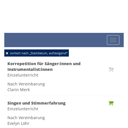
Toggle
sortiert nach „Startdatum, aufsteigend“
naviga
Korrepetition für Sänger:innen und
Instrumentalist:innen
Einzelunterricht
Nach Vereinbarung
Clarin Merk
Singen und Stimmerfahrung
Einzelunterricht
Nach Vereinbarung
Evelyn Löhr