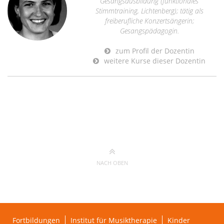
Gesangsausbildung (funktionales
Stimmtraining, Lichtenberg); tätig als
freiberufliche Konzertsängerin;
Gesangspädagogin.
zum Profil der Dozentin
weitere Kurse dieser Dozentin
NACH OBEN
Fortbildungen
Institut für Musiktherapie
Kinder