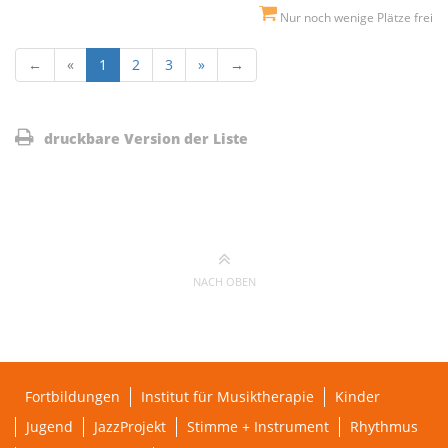
Nur noch wenige Plätze frei
←
«
1
2
3
»
→
druckbare Version der Liste
NACH OBEN
Fortbildungen
Institut für Musiktherapie
Kinder
Jugend
JazzProjekt
Stimme + Instrument
Rhythmus